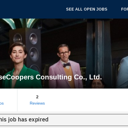
SEE ALL OPEN JOBS
FO
seCoopers Consulting Co., Ltd.
2
os
Reviews
his job has expired