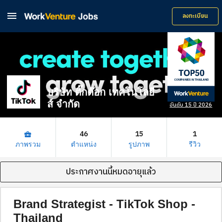

ลงทะเบียน
บริษัท ติ๊กต๊อก เทคโนโลยี
ส์ จำกัด
อันดับ 15 ปี 2026
46
15
1
business_center
ภาพรวม
ตำแหน่ง
รูปภาพ
รีวิว
ประกาศงานนี้หมดอายุแล้ว
Brand Strategist - TikTok Shop -
Thailand