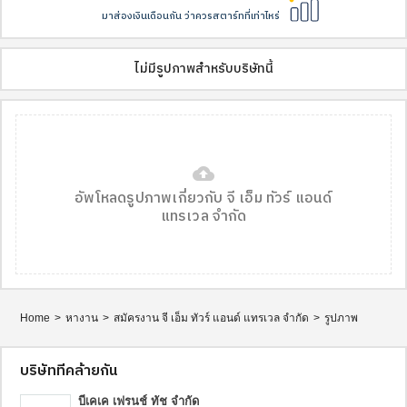
มาส่องเงินเดือนกัน ว่าควรสตาร์ทที่เท่าไหร่
ไม่มีรูปภาพสำหรับบริษัทนี้
cloud_upload
อัพโหลดรูปภาพเกี่ยวกับ จี เอ็ม ทัวร์ แอนด์
แทรเวล จำกัด
Home
>
หางาน
>
สมัครงาน จี เอ็ม ทัวร์ แอนด์ แทรเวล จำกัด
>
รูปภาพ
บริษัทที่คล้ายกัน
บีเคเค เฟรนช์ ทัช จำกัด