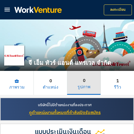

ลงทะเบียน
จี เอ็ม ทัวร์ แอนด์ แทรเวล จำกัด
0
0
1
business_center
รูปภาพ
ภาพรวม
ตำแหน่ง
รีวิว
บริษัทนี้ไม่มีตำแหน่งงานที่ลงประกาศ
ดูตำแหน่งงานทั้งหมดที่กำลังเปิดรับสมัคร
แบบประเมินเงินเดือน