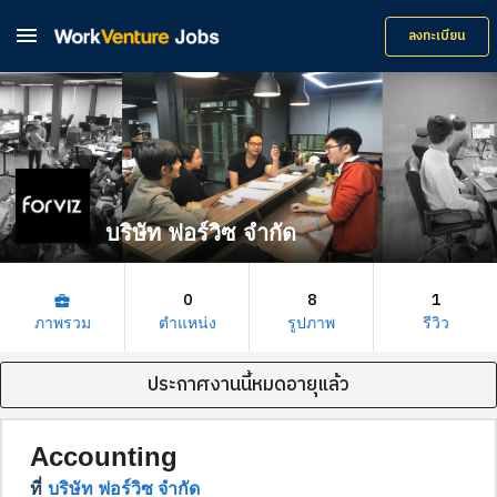

ลงทะเบียน
บริษัท ฟอร์วิซ จำกัด
0
8
1
business_center
ภาพรวม
ตำแหน่ง
รูปภาพ
รีวิว
ประกาศงานนี้หมดอายุแล้ว
Accounting
ที่
บริษัท ฟอร์วิซ จำกัด