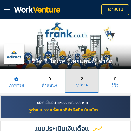

ลงทะเบียน
บริษัท อี-ไดเรค (ไทยแลนด์) จำกัด
8
0
0
business_center
รูปภาพ
ภาพรวม
ตำแหน่ง
รีวิว
บริษัทนี้ไม่มีตำแหน่งงานที่ลงประกาศ
ดูตำแหน่งงานทั้งหมดที่กำลังเปิดรับสมัคร
แบบประเมินเงินเดือน