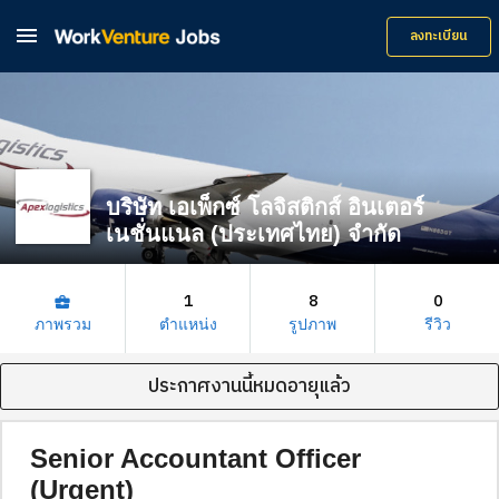

ลงทะเบียน
บริษัท เอเพ็กซ์ โลจิสติกส์ อินเตอร์
เนชั่นแนล (ประเทศไทย) จำกัด
1
8
0
business_center
ภาพรวม
ตำแหน่ง
รูปภาพ
รีวิว
ประกาศงานนี้หมดอายุแล้ว
Senior Accountant Officer
(Urgent)