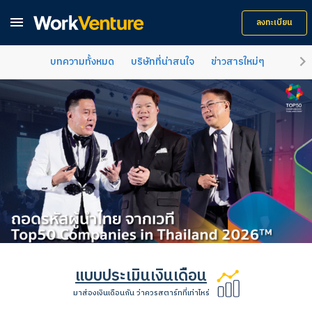

ลงทะเบียน
keyboard_arrow_right
บทความทั้งหมด
บริษัทที่น่าสนใจ
ข่าวสารใหม่ๆ
คำแนะน
แบบประเมินเงินเดือน
มาส่องเงินเดือนกัน ว่าควรสตาร์ทที่เท่าไหร่