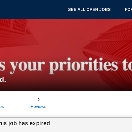
SEE ALL OPEN JOBS
FO
d.
2
os
Reviews
his job has expired