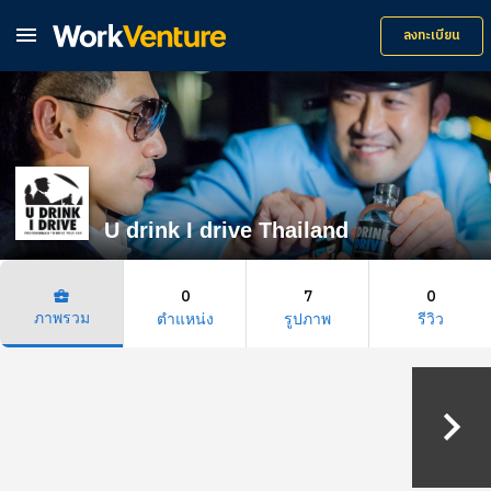

ลงทะเบียน
U drink I drive Thailand
0
7
0
business_center
ภาพรวม
ตำแหน่ง
รูปภาพ
รีวิว
keyboard_arrow_right