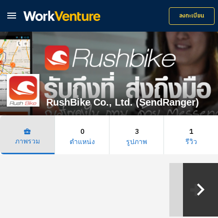

ลงทะเบียน
RushBike Co., Ltd. (SendRanger)
0
3
1
business_center
ภาพรวม
ตำแหน่ง
รูปภาพ
รีวิว
keyboard_arrow_right