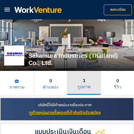

ลงทะเบียน
Sakamura Industries (Thailand)
Co., Ltd.
1
0
0
business_center
รูปภาพ
ภาพรวม
ตำแหน่ง
รีวิว
บริษัทนี้ไม่มีตำแหน่งงานที่ลงประกาศ
ดูตำแหน่งงานทั้งหมดที่กำลังเปิดรับสมัคร
แบบประเมินเงินเดือน