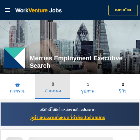

ลงทะเบียน
Merries Employment Executive
Search
0
1
0
business_center
ตำแหน่ง
ภาพรวม
รูปภาพ
รีวิว
บริษัทนี้ไม่มีตำแหน่งงานที่ลงประกาศ
ดูตำแหน่งงานทั้งหมดที่กำลังเปิดรับสมัคร