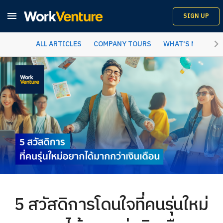

SIGN UP
keyboard_arrow_right
ALL ARTICLES
COMPANY TOURS
WHAT'S NEW
C
5 สวัสดิการโดนใจที่คนรุ่นใหม่