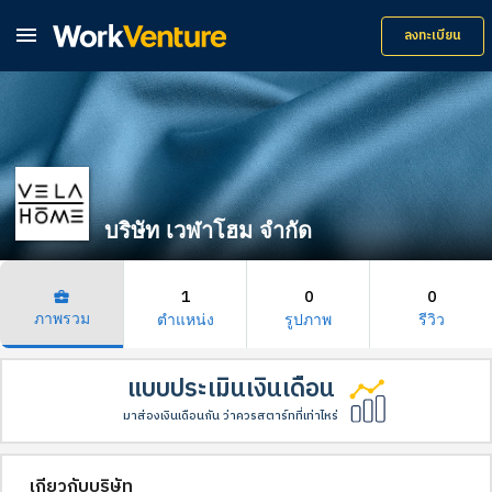

ลงทะเบียน
บริษัท เวฬาโฮม จำกัด
1
0
0
business_center
ภาพรวม
ตำแหน่ง
รูปภาพ
รีวิว
แบบประเมินเงินเดือน
มาส่องเงินเดือนกัน ว่าควรสตาร์ทที่เท่าไหร่
เกี่ยวกับบริษัท