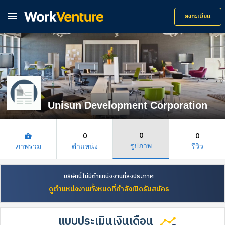

ลงทะเบียน
Unisun Development Corporation
0
0
0
business_center
รูปภาพ
ภาพรวม
ตำแหน่ง
รีวิว
บริษัทนี้ไม่มีตำแหน่งงานที่ลงประกาศ
ดูตำแหน่งงานทั้งหมดที่กำลังเปิดรับสมัคร
แบบประเมินเงินเดือน