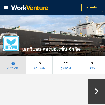

ลงทะเบียน
เอสวีแอล คอร์ปอเรชั่น จำกัด
0
12
2
business_center
ภาพรวม
ตำแหน่ง
รูปภาพ
รีวิว
keyboard_arrow_right