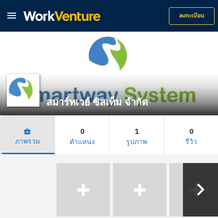

ลงทะเบียน
สมาร์ทเวย์ ซิสเท็ม จำกัด
0
1
0
business_center
ภาพรวม
ตำแหน่ง
รูปภาพ
รีวิว
keyboard_arrow_right