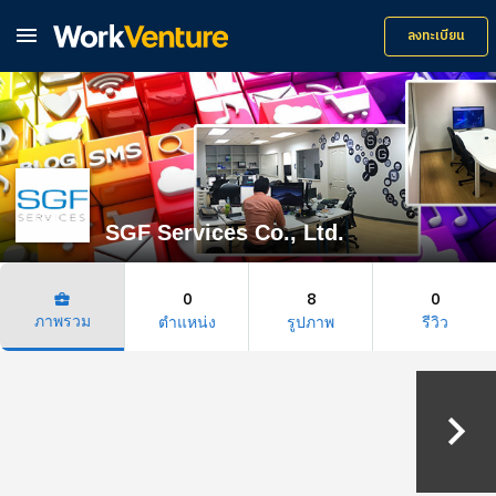

ลงทะเบียน
SGF Services Co., Ltd.
0
8
0
business_center
ภาพรวม
ตำแหน่ง
รูปภาพ
รีวิว
keyboard_arrow_right