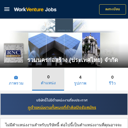

ลงทะเบียน
รวมนครก่อสร้าง (ประเทศไทย) จำกัด
0
4
0
business_center
ตำแหน่ง
ภาพรวม
รูปภาพ
รีวิว
บริษัทนี้ไม่มีตำแหน่งงานที่ลงประกาศ
ดูตำแหน่งงานทั้งหมดที่กำลังเปิดรับสมัคร
ไม่มีตำแหน่งงานสำหรับบริษัทนี้ ต่อไปนี้เป็นตำแหน่งงานที่คุณอาจจะ