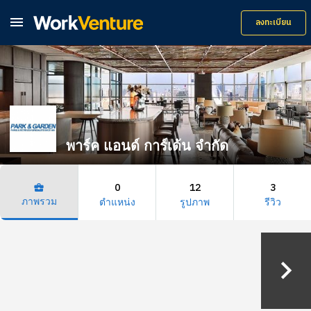

ลงทะเบียน
พาร์ค แอนด์ การ์เด้น จำกัด
0
12
3
business_center
ภาพรวม
ตำแหน่ง
รูปภาพ
รีวิว
keyboard_arrow_right