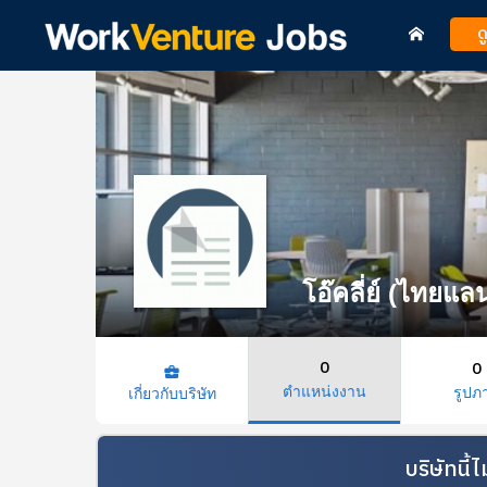
ด
โอ๊คลี่ย์ (ไทยแล
0
0
business_center
ตำแหน่งงาน
รูปภ
เกี่ยวกับบริษัท
บริษัทนี