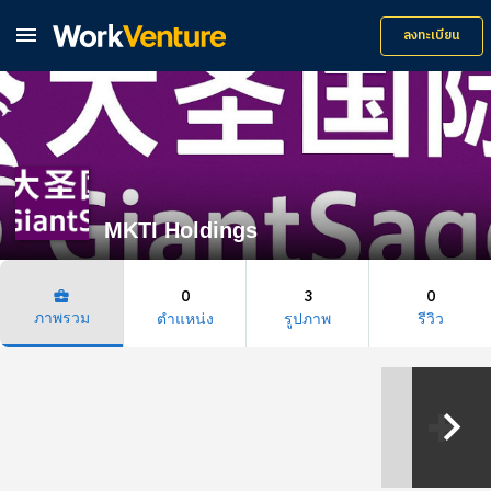

ลงทะเบียน
MKTI Holdings
0
3
0
business_center
ภาพรวม
ตำแหน่ง
รูปภาพ
รีวิว
keyboard_arrow_right