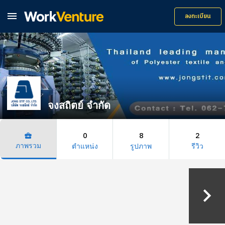

ลงทะเบียน
จงสถิตย์ จำกัด
0
8
2
business_center
ภาพรวม
ตำแหน่ง
รูปภาพ
รีวิว
keyboard_arrow_right