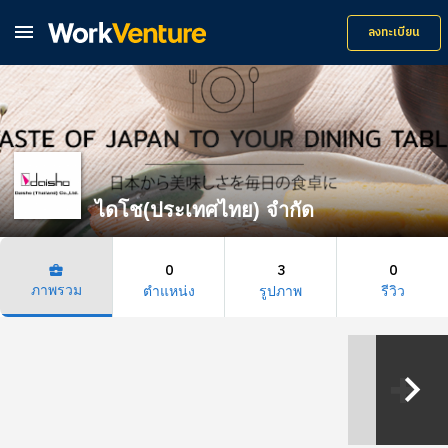

ลงทะเบียน
ไดโช(ประเทศไทย) จำกัด
0
3
0
business_center
ภาพรวม
ตำแหน่ง
รูปภาพ
รีวิว
keyboard_arrow_right