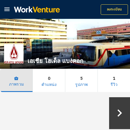

ลงทะเบียน
เอเชีย โฮเต็ล แบงคอก
0
5
1
business_center
ภาพรวม
ตำแหน่ง
รูปภาพ
รีวิว
keyboard_arrow_right