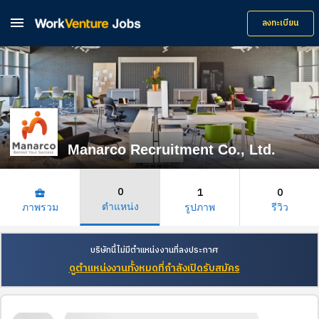

ลงทะเบียน
Manarco Recruitment Co., Ltd.
0
1
0
business_center
ตำแหน่ง
ภาพรวม
รูปภาพ
รีวิว
บริษัทนี้ไม่มีตำแหน่งงานที่ลงประกาศ
ดูตำแหน่งงานทั้งหมดที่กำลังเปิดรับสมัคร