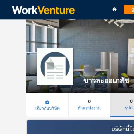
ด
ขาวละออเภสัช
0
0
business_center
รูปภ
ตำแหน่งงาน
เกี่ยวกับบริษัท
บริษัทนี