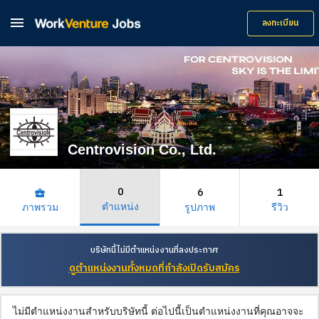

ลงทะเบียน
Centrovision Co., Ltd.
0
6
1
business_center
ตำแหน่ง
ภาพรวม
รูปภาพ
รีวิว
บริษัทนี้ไม่มีตำแหน่งงานที่ลงประกาศ
ดูตำแหน่งงานทั้งหมดที่กำลังเปิดรับสมัคร
ไม่มีตำแหน่งงานสำหรับบริษัทนี้ ต่อไปนี้เป็นตำแหน่งงานที่คุณอาจจะ