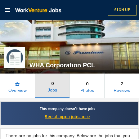

SIGN UP
WHA Corporation PCL
0
0
2
business_center
Jobs
Overview
Photos
Reviews
This company doesn't have jobs
See all open jobs here
There are no jobs for this company. Below are the jobs that you