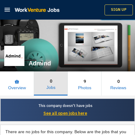

SIGN UP
Admind
0
9
0
business_center
Jobs
Overview
Photos
Reviews
This company doesn't have jobs
See all open jobs here
There are no jobs for this company. Below are the jobs that you