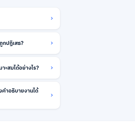
venture.com หรือผ่าน
ูกปฏิเสธ?
บอีเมลอธิบายเหตุผล
่เหมาะสม หรือความต้องการ
มาะสมได้อย่างไร?
ต์ของคุณใหม่ หรืออีเมล
จง
่เหมาะสมผ่านแดชบอร์ด
re.com
งคำอธิบายงานได้
rkventure.com แล้วเรา