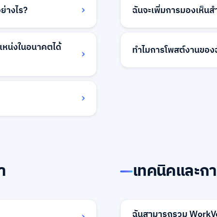
ื่นๆ การค้นหาขั้นสูงของ
การแบ่งประเภทตามข้อมูลปร
อย่างไร?
ฉันจะเพิ่มการมองเห็นส
รับตำแหน่งของคุณได้อย่าง
สิ่งที่ดึงดูดผู้สมัครที่ดี
นระบบข้อความของ
เพื่อเพิ่มการมองเห็น ตร
หมดเป็นระเบียบและมีช่อง
ำแหน่งในอนาคตได้
สามารถค้นหาได้ รวมคีย์เวิ
ทำไมการโพสต์งานของฉั
์และแบ่งปันการอัปเดต
และให้คำอธิบายงานที่ละเ
และการโปรโมตโซเชียลมีเด
เหตุผลทั่วไป ได้แก่ ชื่องาน
้มดีไว้ในกลุ่มความสามารถ
ต่ำ หรือคำอธิบายงานที่
ให้คุณสร้างฐานข้อมูลผู้
ของคุณและให้คำแนะนำการป
แม้ว่าพวกเขาจะไม่ได้รับ
้หลังจากงานหมดอายุ คุณ
้อมูลใบสมัครทั้งหมดจะ
นอนาคตของคุณ
า
เทคนิคและก
ฉันสามารถรวม WorkVen