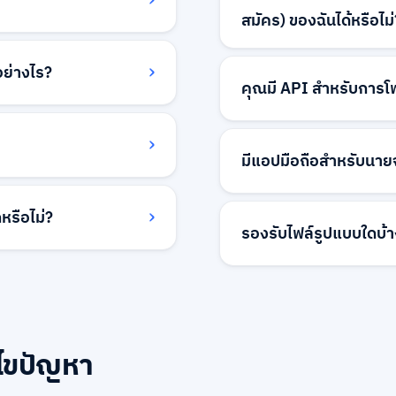
สมัคร) ของฉันได้หรือไม่
น การจัดอันดับลำดับ
แม้ว่าเราจะไม่มีการรวม
ายจ้าง และการจัดการ
ย่างไร?
ยัง ATS/เว็บไซต์สมัคร
คุณมี API สำหรับการโ
ละการเปรียบเทียบ
ผู้สมัครจะต้องสมัครโดย
ะระดับการมองเห็น ราคา
เรากำลังพัฒนาความสามา
ารโดดเด่นพื้นฐน พร้อม
ต้องการการโพสต์งานจำนว
มีแอปมือถือสำหรับนายจ
ละตัวเลือกระยะเวลาที่ยาว
สามารถให้โซลูชันที่กำหนด
รีเมียม หากคุณไม่พอใจ
API ของเราเมื่อพร้อมใช้
แพลตฟอร์มนายจ้างของเร
ม ให้ติดต่อทีมสนับสนุน
รือไม่?
สก์ท็อปเป็นหลัก เพื่อให้
รองรับไฟล์รูปแบบใดบ้
รือโซลูชันทางเลือก
และตรวจสอบใบสมัคร แม้ว
รับบริษัทที่โพสต์
อุปกรณ์มือถือ แต่เราแนะนำ
คุณสามารถอัปโหลดคำอธ
ล่านี้รวมถึงการสนับสนุน
คุณลักษณะนายจ้างทั้งหม
(DOC/DOCX) และข้อความ
ให้ความสำคัญ ติดต่อทีม
พัฒนาสำหรับอนาคต
Rich Text โดยตรงในแบบฟ
อธิบายงานที่ดูเป็นมืออาชีพ
ไขปัญหา